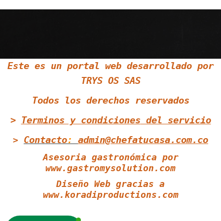
Siguenos en Twitter
Este es un portal web desarrollado por
TRYS OS SAS
Siguenos en Youtube
Todos los derechos reservados
>
Terminos y condiciones
del servicio
Contacto
:
admin@chefatucasa.com.co
>
Asesoria gastronómica por
www.gastromysolution.com
Diseño Web gracias a
www.koradiproductions.com