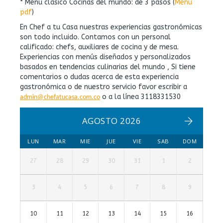
* Menú clásico Cocinas del mundo: de 3 pasos (
Menú
pdf
)
En Chef a tu Casa nuestras experiencias gastronómicas
son todo incluido. Contamos con un personal
calificado: chefs, auxiliares de cocina y de mesa.
Experiencias con menús diseñados y personalizados
basados en tendencias culinarias del mundo , Si tiene
comentarios o dudas acerca de esta experiencia
gastronómica o de nuestro servicio favor escribir a
o a la línea 3118331530
admin@chefatucasa.com.co
AGOSTO 2026
LUN
MAR
MIE
JUE
VIE
SAB
DOM
27
28
29
30
31
1
2
3
4
5
6
7
8
9
10
11
12
13
14
15
16