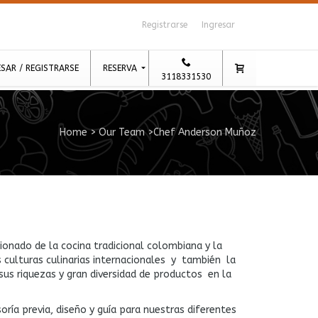
Registrarse
Ingresar
ESAR / REGISTRARSE
RESERVA
3118331530
RESERVA POR TIPO DE EXPERIENCIA
RESERVA POR CHEF
Home
>
Our Team
>
Chef Anderson Muñoz
ionado de la cocina tradicional colombiana y la
s culturas culinarias internacionales y también la
sus riquezas y gran diversidad de productos en la
oría previa, diseño y guía para nuestras diferentes