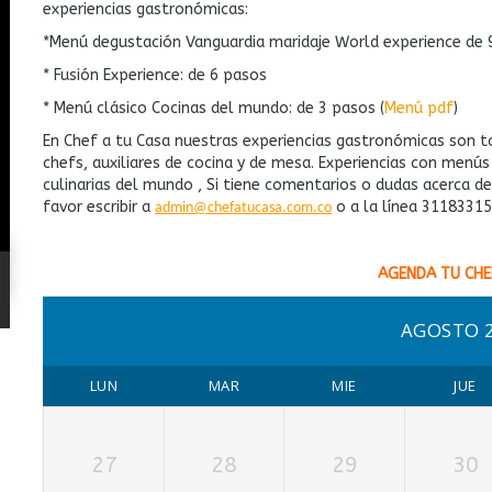
experiencias gastronómicas:
*Menú degustación Vanguardia maridaje World experience de 
* Fusión Experience: de 6 pasos
* Menú clásico Cocinas del mundo: de 3 pasos (
Menú pdf
)
En Chef a tu Casa nuestras experiencias gastronómicas son t
chefs, auxiliares de cocina y de mesa. Experiencias con menú
culinarias del mundo , Si tiene comentarios o dudas acerca d
favor escribir a
o a la línea 3118331
admin@chefatucasa.com.co
AGENDA TU CHE
AGOSTO 
LUN
MAR
MIE
JUE
27
28
29
30