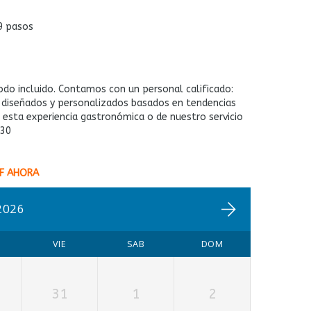
9 pasos
odo incluido. Contamos con un personal calificado:
s diseñados y personalizados basados en tendencias
e esta experiencia gastronómica o de nuestro servicio
530
F AHORA
2026
VIE
SAB
DOM
31
1
2