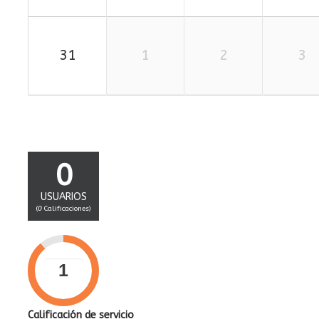
31
1
2
3
0
USUARIOS
(
0
Calificaciones)
Calificación de servicio