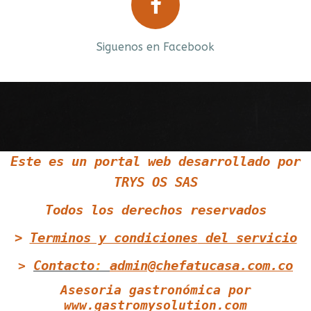
Prev
Next
Siguenos en Facebook
Siguenos en Twitter
Este es un portal web desarrollado por
TRYS OS SAS
Siguenos en Youtube
Todos los derechos reservados
>
Terminos y condiciones
del servicio
Contacto
:
admin@chefatucasa.com.co
>
Asesoria gastronómica por
www.gastromysolution.com