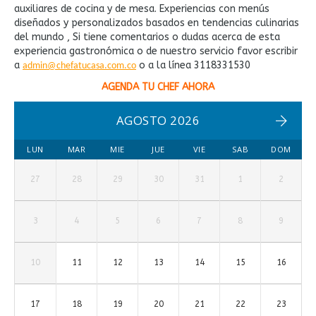
auxiliares de cocina y de mesa. Experiencias con menús
diseñados y personalizados basados en tendencias culinarias
del mundo , Si tiene comentarios o dudas acerca de esta
experiencia gastronómica o de nuestro servicio favor escribir
a
o a la línea 3118331530
admin@chefatucasa.com.co
AGENDA TU CHEF AHORA
AGOSTO 2026
LUN
MAR
MIE
JUE
VIE
SAB
DOM
27
28
29
30
31
1
2
3
4
5
6
7
8
9
10
11
12
13
14
15
16
17
18
19
20
21
22
23