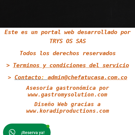
Siguenos en Twitter
Este es un portal web desarrollado por
TRYS OS SAS
Siguenos en Youtube
Todos los derechos reservados
>
Terminos y condiciones
del servicio
Contacto
:
admin@chefatucasa.com.co
>
Asesoria gastronómica por
www.gastromysolution.com
Diseño Web gracias a
www.koradiproductions.com
¡Reserva ya!