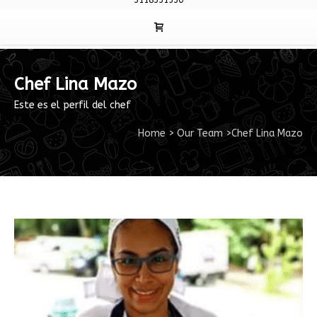
3118331530
Chef Lina Mazo
Este es el perfil del chef
Home
>
Our Team
>
Chef Lina Mazo