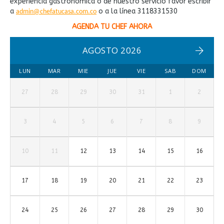
experiencia gastronómica o de nuestro servicio favor escribir
a
o a la línea 3118331530
admin@chefatucasa.com.co
AGENDA TU CHEF AHORA
AGOSTO 2026
LUN
MAR
MIE
JUE
VIE
SAB
DOM
27
28
29
30
31
1
2
3
4
5
6
7
8
9
10
11
12
13
14
15
16
17
18
19
20
21
22
23
24
25
26
27
28
29
30